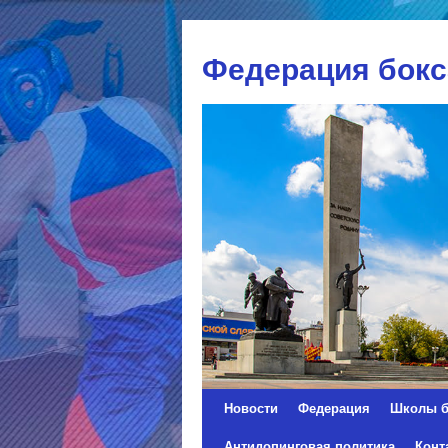
Федерация бокс
Новости
Федерация
Школы б
Перейти
Антидопинговая политика
Конт
к