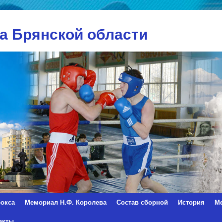
а Брянской области
окса
Мемориал Н.Ф. Королева
Состав сборной
История
М
акты