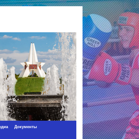
едиа
Документы