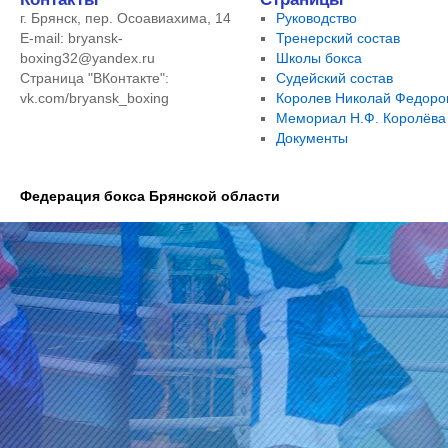
г. Брянск, пер. Осоавиахима, 14
Руководство
E-mail: bryansk-
Тренерский состав
boxing32@yandex.ru
Школы бокса
Страница "ВКонтакте":
Судейский состав
vk.com/bryansk_boxing
Королев Николай Федоро
Мемориал Н.Ф. Королёва
Документы
Федерация бокса Брянской области