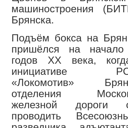
машиностроения (БИТ
Брянска.
Подъём бокса на Бря
пришёлся на начало
годов XX века, ког
инициативе РС
«Локомотив» Брянс
отделения Москов
железной дороги с
проводить Всесоюзн
разведчика, адъютан