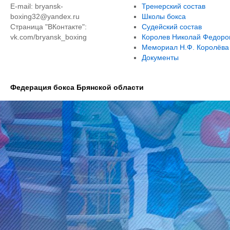
E-mail: bryansk-
Тренерский состав
boxing32@yandex.ru
Школы бокса
Страница "ВКонтакте":
Судейский состав
vk.com/bryansk_boxing
Королев Николай Федоро
Мемориал Н.Ф. Королёва
Документы
Федерация бокса Брянской области