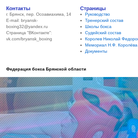
Контакты
Страницы
г. Брянск, пер. Осоавиахима, 14
Руководство
E-mail: bryansk-
Тренерский состав
boxing32@yandex.ru
Школы бокса
Страница "ВКонтакте":
Судейский состав
vk.com/bryansk_boxing
Королев Николай Федоро
Мемориал Н.Ф. Королёва
Документы
Федерация бокса Брянской области