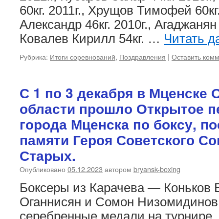
60кг. 2011г., Хрущов Тимофей 60кг.
Александр 46кг. 2010г., Агаджанян Г
Ковалев Кирилл 54кг. …
Читать д
Рубрика:
Итоги соревнований
,
Поздравления
|
Оставить ком
С 1 по 3 декабря в Мценске
области прошло Открытое п
города Мценска по боксу, п
памяти Героя Советского Со
Старых.
Опубликовано
05.12.2023
автором
bryansk-boxing
Боксеры из Карачева — Коньков Е
Оганнисян и Сомон Низомидинов
серебренные медали на турнире.