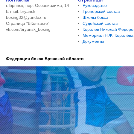
г. Брянск, пер. Осоавиахима, 14
Руководство
E-mail: bryansk-
Тренерский состав
boxing32@yandex.ru
Школы бокса
Страница "ВКонтакте":
Судейский состав
vk.com/bryansk_boxing
Королев Николай Федоро
Мемориал Н.Ф. Королёва
Документы
Федерация бокса Брянской области