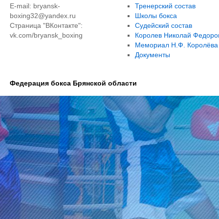
E-mail: bryansk-
Тренерский состав
boxing32@yandex.ru
Школы бокса
Страница "ВКонтакте":
Судейский состав
vk.com/bryansk_boxing
Королев Николай Федоро
Мемориал Н.Ф. Королёва
Документы
Федерация бокса Брянской области