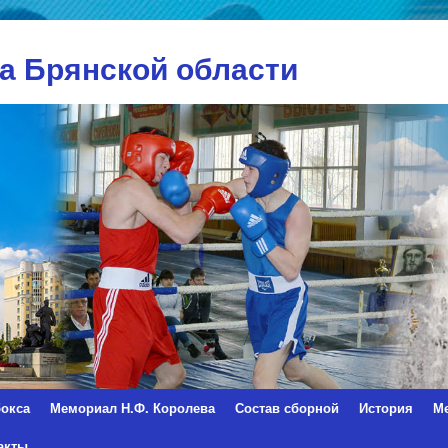
а Брянской области
окса
Мемориал Н.Ф. Королева
Состав сборной
История
М
акты