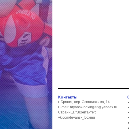
Контакты
г. Брянск, пер. Осоавиахима, 14
E-mail: bryansk-boxing32@yandex.ru
Страница "ВКонтакте":
vk.com/bryansk_boxing