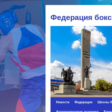
Федерация бокс
Новости
Федерация
Школы б
Перейти
Антидопинговая политика
Конт
к