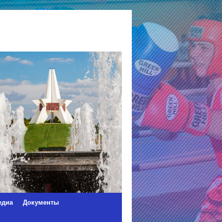
едиа
Документы