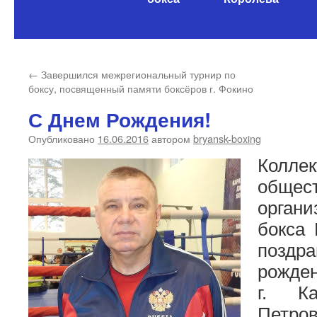
содержимому
←
Завершился межрегиональный турнир по
боксу, посвященный памяти боксёров г. Фокино
С Днем Рождения!
Опубликовано
16.06.2016
автором
bryansk-boxing
Колле
общес
орган
бокса 
позд
рожде
г. К
Петров