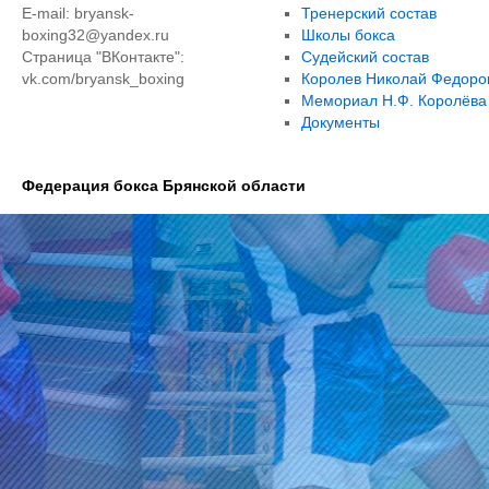
E-mail: bryansk-
Тренерский состав
boxing32@yandex.ru
Школы бокса
Страница "ВКонтакте":
Судейский состав
vk.com/bryansk_boxing
Королев Николай Федоро
Мемориал Н.Ф. Королёва
Документы
Федерация бокса Брянской области