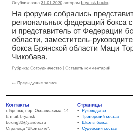
Опубликовано
31.01.2020
автором
bryansk-boxing
На форуме собрались представит
региональных федераций бокса с
и представитель от Федерации б
области, заместитель-руководит
бокса Брянской области Маци То
Чикобава.
Рубрика:
Сотрудничество
|
Оставить комментарий
←
Предыдущие записи
Контакты
Страницы
г. Брянск, пер. Осоавиахима, 14
Руководство
E-mail: bryansk-
Тренерский состав
boxing32@yandex.ru
Школы бокса
Страница "ВКонтакте":
Судейский состав