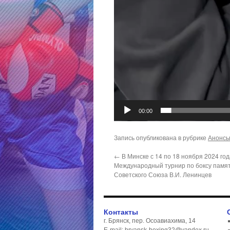
00:00
Запись опубликована в рубрике
Анонс
←
В Минске с 14 по 18 ноября 2024 го
Международный турнир по боксу памя
Советского Союза В.И. Ленинцев
Контакты
г. Брянск, пер. Осоавиахима, 14