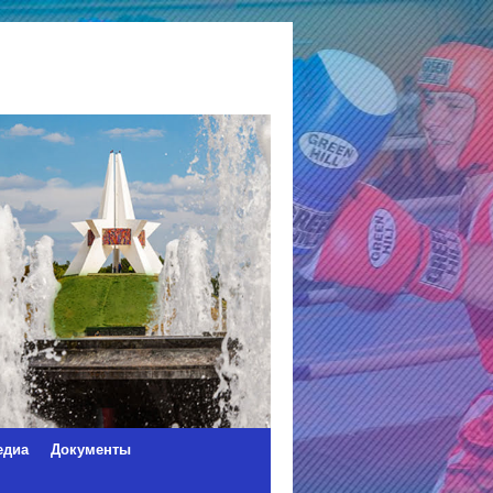
едиа
Документы