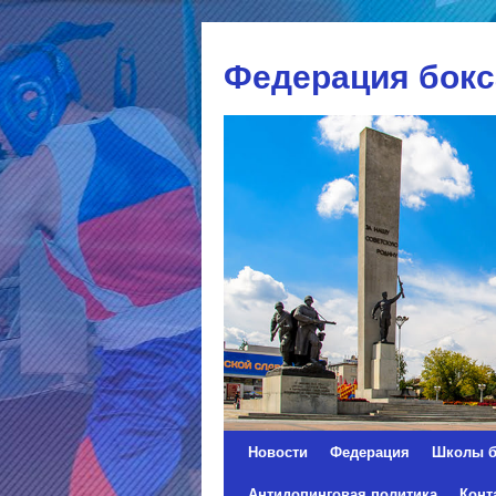
Федерация бокс
Новости
Федерация
Школы б
Перейти
Антидопинговая политика
Конт
к