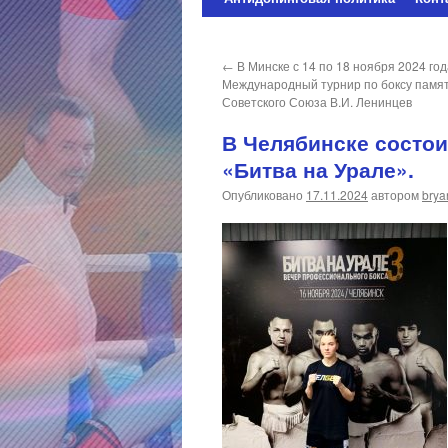
содержимому
←
В Минске с 14 по 18 ноября 2024 го
Международный турнир по боксу памя
Советского Союза В.И. Ленинцев
В Челябинске состои
«Битва на Урале».
Опубликовано
17.11.2024
автором
brya