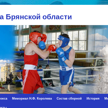
а Брянской области
окса
Мемориал Н.Ф. Королева
Состав сборной
История
М
акты