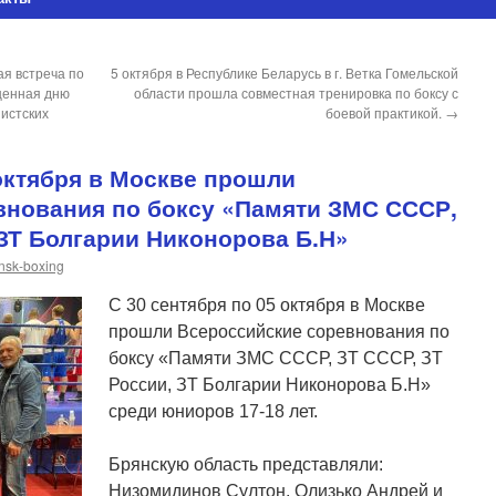
ая встреча по
5 октября в Республике Беларусь в г. Ветка Гомельской
щенная дню
области прошла совместная тренировка по боксу с
шистских
боевой практикой.
→
 октября в Москве прошли
внования по боксу «Памяти ЗМС СССР,
 ЗТ Болгарии Никонорова Б.Н»
nsk-boxing
С 30 сентября по 05 октября в Москве
прошли Всероссийские соревнования по
боксу «Памяти ЗМС СССР, ЗТ СССР, ЗТ
России, ЗТ Болгарии Никонорова Б.Н»
среди юниоров 17-18 лет.
Брянскую область представляли:
Низомидинов Султон, Олизько Андрей и