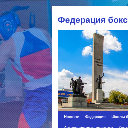
Федерация бокс
Новости
Федерация
Школы б
Перейти
Антидопинговая политика
Конт
к