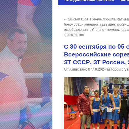
содержимому
←
28 сентября в Унече прошла матчев
боксу среди юношей и девушек, посвя
освобождения г. Унеча от немецко фа
захватчиков
С 30 сентября по 05
Всероссийские соре
ЗТ СССР, ЗТ России,
Опубликовано
07.10.2024
автором
brya