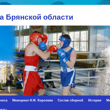
а Брянской области
окса
Мемориал Н.Ф. Королева
Состав сборной
История
М
акты