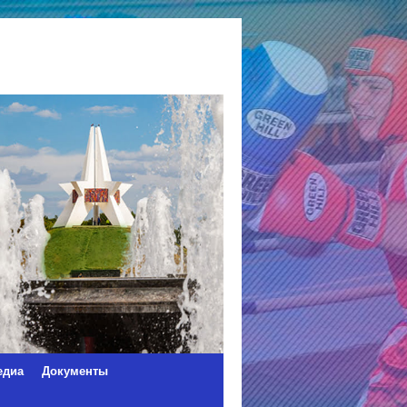
едиа
Документы