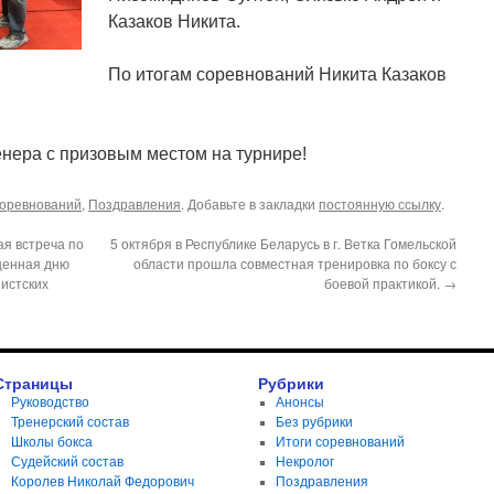
Казаков Никита.
По итогам соревнований Никита Казаков
енера с призовым местом на турнире!
соревнований
,
Поздравления
. Добавьте в закладки
постоянную ссылку
.
ая встреча по
5 октября в Республике Беларусь в г. Ветка Гомельской
щенная дню
области прошла совместная тренировка по боксу с
шистских
боевой практикой.
→
Страницы
Рубрики
Руководство
Анонсы
Тренерский состав
Без рубрики
Школы бокса
Итоги соревнований
Судейский состав
Некролог
Королев Николай Федорович
Поздравления