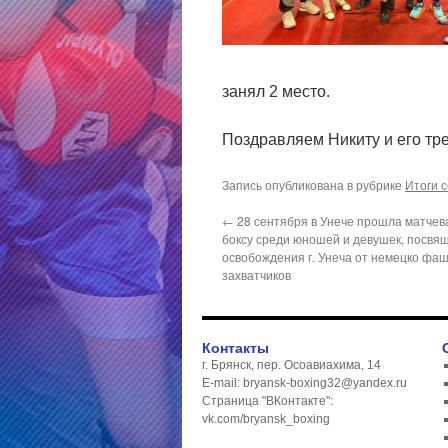
занял 2 место.
Поздравляем Никиту и его тр
Запись опубликована в рубрике
Итоги 
←
28 сентября в Унече прошла матчев
боксу среди юношей и девушек, посвя
освобождения г. Унеча от немецко фа
захватчиков
Контакты
г. Брянск, пер. Осоавиахима, 14
E-mail: bryansk-boxing32@yandex.ru
Страница "ВКонтакте":
vk.com/bryansk_boxing