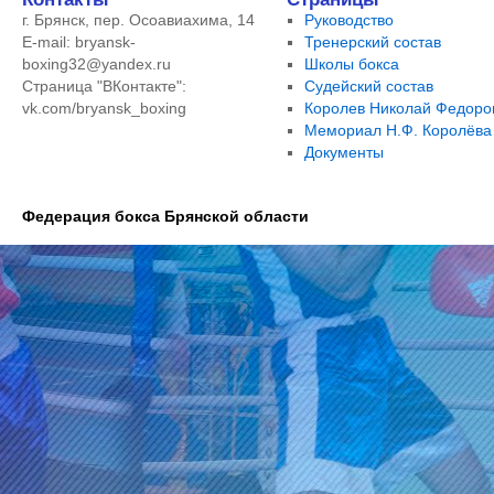
г. Брянск, пер. Осоавиахима, 14
Руководство
E-mail: bryansk-
Тренерский состав
boxing32@yandex.ru
Школы бокса
Страница "ВКонтакте":
Судейский состав
vk.com/bryansk_boxing
Королев Николай Федоро
Мемориал Н.Ф. Королёва
Документы
Федерация бокса Брянской области