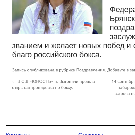
Федера
Брянск
поздра
заслу
званием и желает новых побед и
благо российского бокса.
Запись опубликована в рубрике
Поздравления
. Добавьте в з
←
В СШ «ЮНОСТЬ» п. Выгоничи прошла
14 сентябр
открытая тренировка по боксу.
набереж
встреча п
Контакты
Страницы