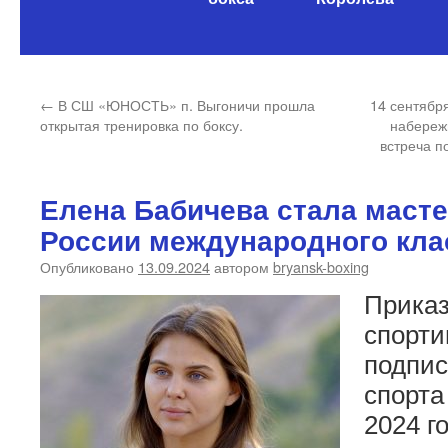
содержимому
←
В СШ «ЮНОСТЬ» п. Выгоничи прошла
14 сентябр
открытая тренировка по боксу.
набереж
встреча п
Елена Бабичева стала маст
России международного кла
Опубликовано
13.09.2024
автором
bryansk-boxing
Приказ
спорти
подпи
спорта
2024 г